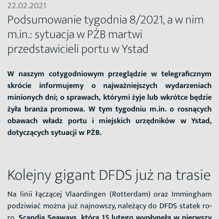
22.02.2021
Podsumowanie tygodnia 8/2021, a w nim
m.in.: sytuacja w PŻB martwi
przedstawicieli portu w Ystad
W naszym cotygodniowym przeglądzie w telegraficznym
skrócie informujemy o najważniejszych wydarzeniach
minionych dni; o sprawach, którymi żyje lub wkrótce będzie
żyła branża promowa. W tym tygodniu m.in. o rosnących
obawach władz portu i miejskich urzędników w Ystad,
dotyczących sytuacji w PŻB.
Kolejny gigant DFDS już na trasie
Na linii łączącej Vlaardingen (Rotterdam) oraz Immingham
podziwiać można już najnowszy, należący do DFDS statek ro-
ro.
Scandia Seaways, która 15 lutego wypłynęła w pierwszy