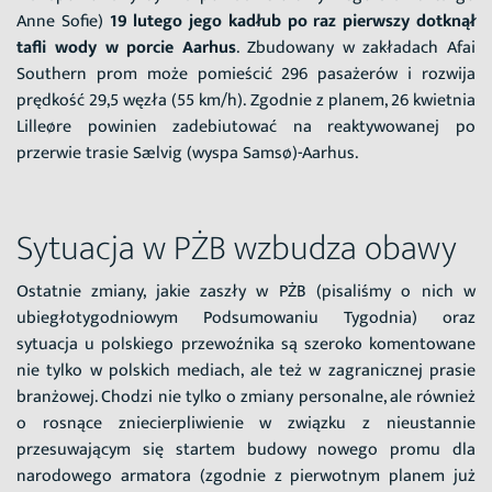
Anne Sofie)
19 lutego jego kadłub po raz pierwszy dotknął
tafli wody w porcie Aarhus
. Zbudowany w zakładach Afai
Southern prom może pomieścić 296 pasażerów i rozwija
prędkość 29,5 węzła (55 km/h). Zgodnie z planem, 26 kwietnia
Lilleøre powinien zadebiutować na reaktywowanej po
przerwie trasie Sælvig (wyspa Samsø)-Aarhus.
Sytuacja w PŻB wzbudza obawy
Ostatnie zmiany, jakie zaszły w PŻB (pisaliśmy o nich w
ubiegłotygodniowym Podsumowaniu Tygodnia) oraz
sytuacja u polskiego przewoźnika są szeroko komentowane
nie tylko w polskich mediach, ale też w zagranicznej prasie
branżowej. Chodzi nie tylko o zmiany personalne, ale również
o rosnące zniecierpliwienie w związku z nieustannie
przesuwającym się startem budowy nowego promu dla
narodowego armatora (zgodnie z pierwotnym planem już