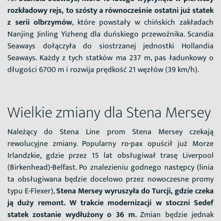
rozkładowy rejs, to szósty a równocześnie ostatni już statek
z serii olbrzymów
, które powstały w chińskich zakładach
Nanjing Jinling Yizheng dla duńskiego przewoźnika. Scandia
Seaways dołączyła do siostrzanej jednostki Hollandia
Seaways. Każdy z tych statków ma 237 m, pas ładunkowy o
długości 6700 m i rozwija prędkość 21 węzłów (39 km/h).
Wielkie zmiany dla Stena Mersey
Należący do Stena Line prom Stena Mersey czekają
rewolucyjne zmiany. Popularny ro-pax opuścił już Morze
Irlandzkie, gdzie przez 15 lat obsługiwał trasę Liverpool
(Birkenhead)-Belfast. Po znalezieniu godnego następcy (linia
ta obsługiwana będzie docelowo przez nowoczesne promy
typu E-Flexer),
Stena Mersey wyruszyła do Turcji, gdzie czeka
ją duży remont. W trakcie modernizacji w stoczni Sedef
statek zostanie wydłużony o 36 m
. Zmian będzie jednak