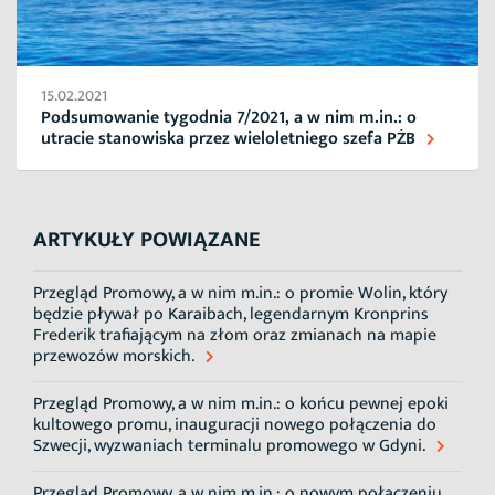
15.02.2021
Podsumowanie tygodnia 7/2021, a w nim m.in.: o
utracie stanowiska przez wieloletniego szefa PŻB
ARTYKUŁY POWIĄZANE
Przegląd Promowy, a w nim m.in.: o promie Wolin, który
będzie pływał po Karaibach, legendarnym Kronprins
Frederik trafiającym na złom oraz zmianach na mapie
przewozów morskich.
Przegląd Promowy, a w nim m.in.: o końcu pewnej epoki
kultowego promu, inauguracji nowego połączenia do
Szwecji, wyzwaniach terminalu promowego w Gdyni.
Przegląd Promowy, a w nim m.in.: o nowym połączeniu